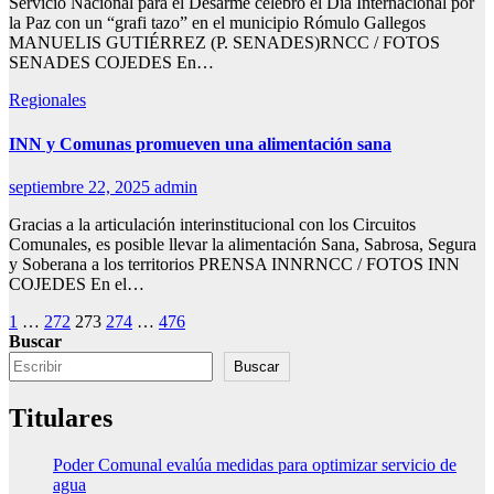
Servicio Nacional para el Desarme celebró el Día Internacional por
la Paz con un “grafi tazo” en el municipio Rómulo Gallegos
MANUELIS GUTIÉRREZ (P. SENADES)RNCC / FOTOS
SENADES COJEDES En…
Regionales
INN y Comunas promueven una alimentación sana
septiembre 22, 2025
admin
Gracias a la articulación interinstitucional con los Circuitos
Comunales, es posible llevar la alimentación Sana, Sabrosa, Segura
y Soberana a los territorios PRENSA INNRNCC / FOTOS INN
COJEDES En el…
Paginación
1
…
272
273
274
…
476
Buscar
de
Buscar
entradas
Titulares
Poder Comunal evalúa medidas para optimizar servicio de
agua