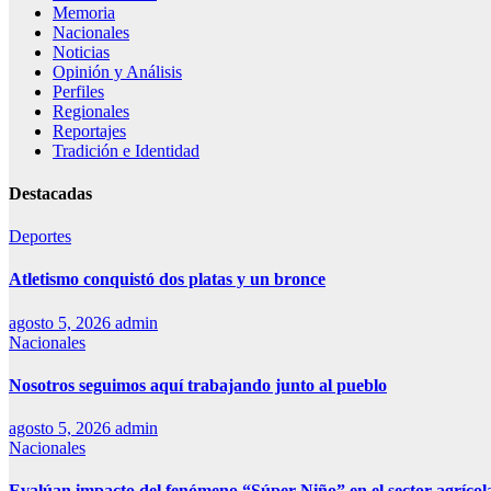
Memoria
Nacionales
Noticias
Opinión y Análisis
Perfiles
Regionales
Reportajes
Tradición e Identidad
Destacadas
Deportes
Atletismo conquistó dos platas y un bronce
agosto 5, 2026
admin
Nacionales
Nosotros seguimos aquí trabajando junto al pueblo
agosto 5, 2026
admin
Nacionales
Evalúan impacto del fenómeno “Súper Niño” en el sector agrícol