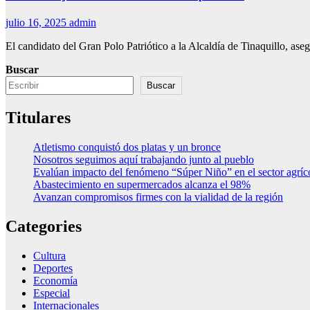
julio 16, 2025
admin
El candidato del Gran Polo Patriótico a la Alcaldía de Tinaquil
Buscar
Buscar
Titulares
Atletismo conquistó dos platas y un bronce
Nosotros seguimos aquí trabajando junto al pueblo
Evalúan impacto del fenómeno “Súper Niño” en el sector agríc
Abastecimiento en supermercados alcanza el 98%
Avanzan compromisos firmes con la vialidad de la región
Categories
Cultura
Deportes
Economía
Especial
Internacionales