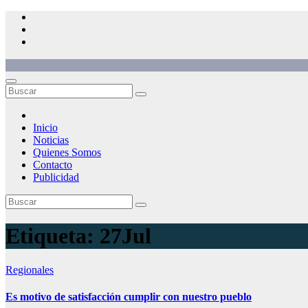
Saltar
al
contenido
Inicio
Noticias
Quienes Somos
Contacto
Publicidad
Etiqueta:
27Jul
Regionales
Es motivo de satisfacción cumplir con nuestro pueblo