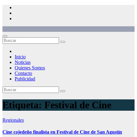
Saltar
al
contenido
Inicio
Noticias
Quienes Somos
Contacto
Publicidad
Etiqueta:
Festival de Cine
Regionales
Cine cojedeño finalista en Festival de Cine de San Agustín