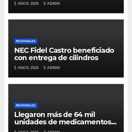
servicio de agua
AGO 6, 2026
ADMIN
REGIONALES
NEC Fidel Castro beneficiado
con entrega de cilindros
AGO 6, 2026
ADMIN
REGIONALES
Llegaron más de 64 mil
unidades de medicamentos e
insumos