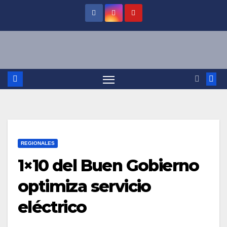
Saltar
al
contenido
REGIONALES
1×10 del Buen Gobierno
optimiza servicio
eléctrico