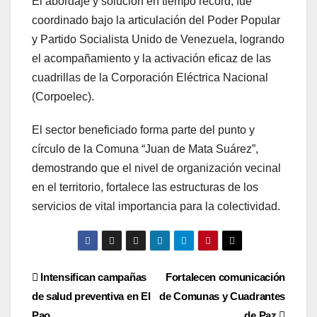
El abordaje y solución en tiempo récord, fue
coordinado bajo la articulación del Poder Popular
y Partido Socialista Unido de Venezuela, logrando
el acompañamiento y la activación eficaz de las
cuadrillas de la Corporación Eléctrica Nacional
(Corpoelec).
El sector beneficiado forma parte del punto y
círculo de la Comuna “Juan de Mata Suárez”,
demostrando que el nivel de organización vecinal
en el territorio, fortalece las estructuras de los
servicios de vital importancia para la colectividad.
Navegación
Intensifican campañas
Fortalecen comunicación
de salud preventiva en El
de Comunas y Cuadrantes
de
Pao
de Paz