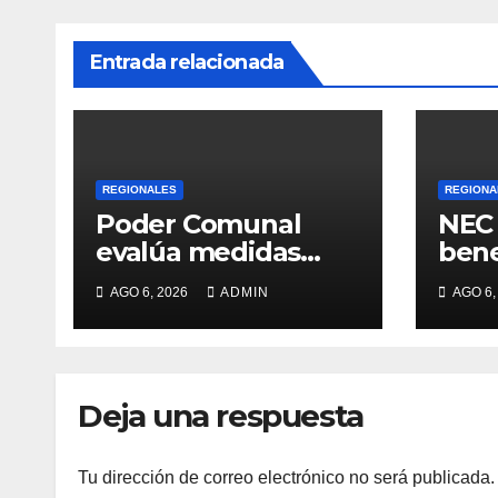
Entrada relacionada
REGIONALES
REGIONA
Poder Comunal
NEC 
evalúa medidas
bene
para optimizar
entr
AGO 6, 2026
ADMIN
AGO 6,
servicio de agua
Deja una respuesta
Tu dirección de correo electrónico no será publicada.