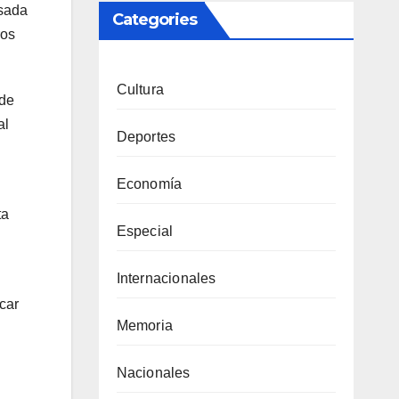
asada
Categories
ros
Cultura
 de
al
Deportes
Economía
ta
Especial
Internacionales
car
Memoria
Nacionales