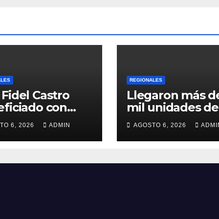
ALES
REGIONALES
Fidel Castro
Llegaron más d
ficiado con
mil unidades de
ega de cilindros
medicamentos 
TO 6, 2026
ADMIN
AGOSTO 6, 2026
ADMI
insumos