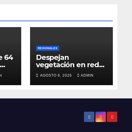
REGIONALES
e 64
Despejan
vegetación en redes
e
de distribución
N
AGOSTO 6, 2026
ADMIN
eléctrica