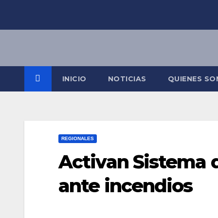
Saltar
al
contenido
INICIO
NOTICIAS
QUIENES S
REGIONALES
Activan Sistema 
ante incendios