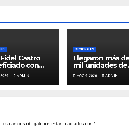
LES
REGIONALES
Fidel Castro
Llegaron más de
ficiado con
mil unidades de
ega de cilindros
medicamentos 
 2026
ADMIN
AGO 6, 2026
ADMIN
insumos
Los campos obligatorios están marcados con
*