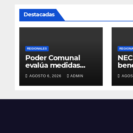
Destacadas
REGIONALES
REGION
Poder Comunal
NEC 
evalúa medidas
bene
para optimizar
entr
AGOSTO 6, 2026
ADMIN
AGOS
servicio de agua