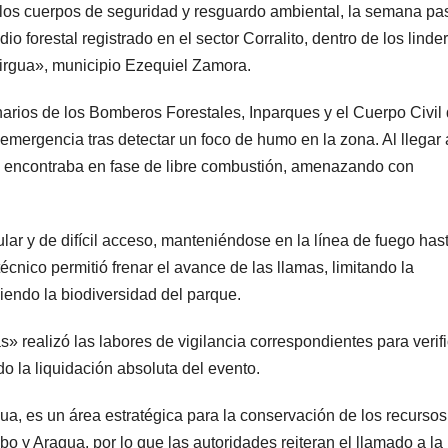
de los cuerpos de seguridad y resguardo ambiental, la semana p
ndio forestal registrado en el sector Corralito, dentro de los linde
rgua», municipio Ezequiel Zamora.
narios de los Bomberos Forestales, Inparques y el Cuerpo Civil
mergencia tras detectar un foco de humo en la zona. Al llegar 
 se encontraba en fase de libre combustión, amenazando con
ular y de difícil acceso, manteniéndose en la línea de fuego has
écnico permitió frenar el avance de las llamas, limitando la
iendo la biodiversidad del parque.
» realizó las labores de vigilancia correspondientes para verifi
do la liquidación absoluta del evento.
ua, es un área estratégica para la conservación de los recursos
o y Aragua, por lo que las autoridades reiteran el llamado a la