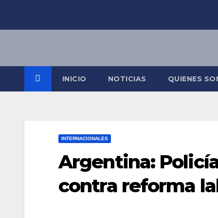
Saltar
al
contenido
INICIO
NOTICIAS
QUIENES S
INTERNACIONALES
Argentina: Policí
contra reforma la