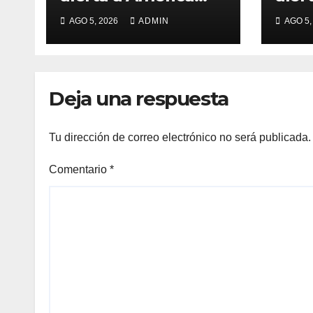
Latina y El Caribe
erup
AGO 5, 2026
ADMIN
AGO 5,
de 
Deja una respuesta
Tu dirección de correo electrónico no será publicada.
Comentario
*