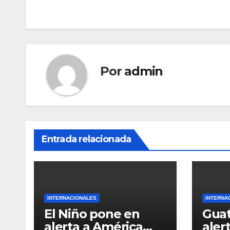
de
entradas
Por
admin
Entrada relacionada
INTERNACIONALES
INTERNA
El Niño pone en
Gua
alerta a América
alerta una po