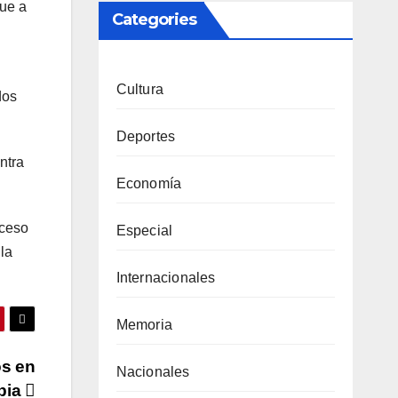
que a
Categories
Cultura
dos
Deportes
ntra
Economía
oceso
Especial
la
Internacionales
Memoria
os en
Nacionales
bia