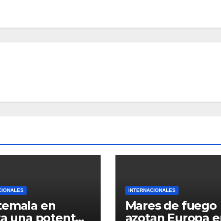
CIONALES
INTERNACIONALES
temala en
Mares de fuego
tente
azotan Europa e