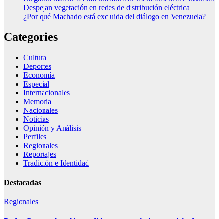
Despejan vegetación en redes de distribución eléctrica
¿Por qué Machado está excluida del diálogo en Venezuela?
Categories
Cultura
Deportes
Economía
Especial
Internacionales
Memoria
Nacionales
Noticias
Opinión y Análisis
Perfiles
Regionales
Reportajes
Tradición e Identidad
Destacadas
Regionales