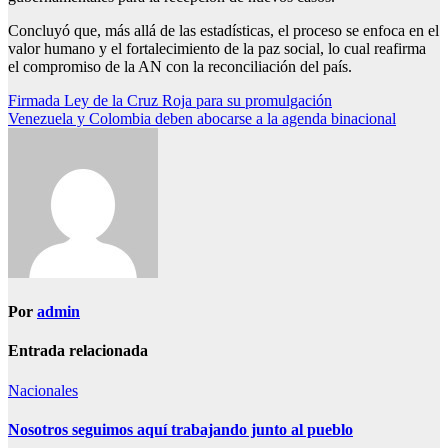
Concluyó que, más allá de las estadísticas, el proceso se enfoca en el
valor humano y el fortalecimiento de la paz social, lo cual reafirma
el compromiso de la AN con la reconciliación del país.
Navegación
Firmada Ley de la Cruz Roja para su promulgación
Venezuela y Colombia deben abocarse a la agenda binacional
de
entradas
Por
admin
Entrada relacionada
Nacionales
Nosotros seguimos aquí trabajando junto al pueblo