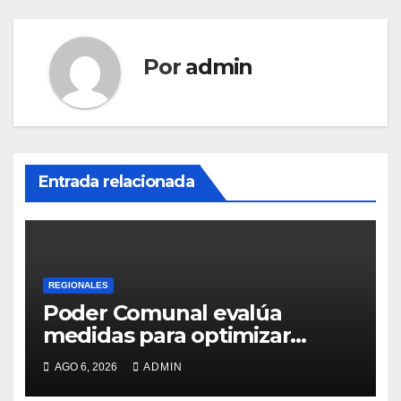
Por
admin
Entrada relacionada
REGIONALES
Poder Comunal evalúa
medidas para optimizar
servicio de agua
AGO 6, 2026
ADMIN