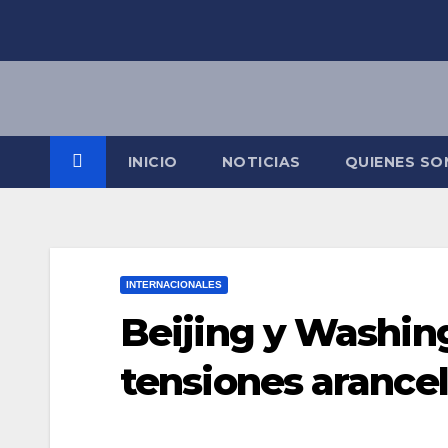
Saltar
al
contenido
INICIO
NOTICIAS
QUIENES S
INTERNACIONALES
Beijing y Washing
tensiones arancel