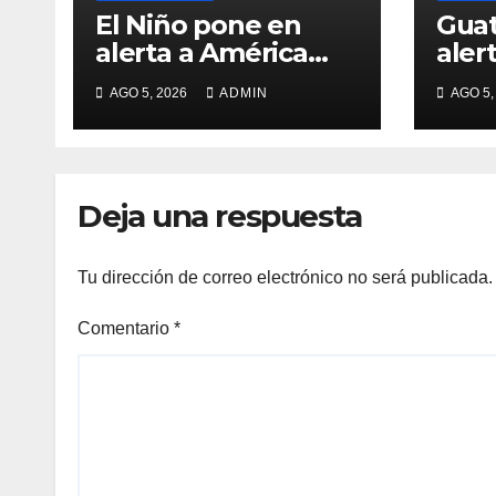
El Niño pone en
Gua
alerta a América
alerta una po
Latina y El Caribe
erup
AGO 5, 2026
ADMIN
AGO 5,
de 
Deja una respuesta
Tu dirección de correo electrónico no será publicada.
Comentario
*