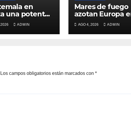
temala en
Mares de fuego
tente
azotan Europa e
ción del volcán
medio de ola de
 2026
ADMIN
AGO 4, 2026
ADMIN
Fuego
calor
Los campos obligatorios están marcados con
*