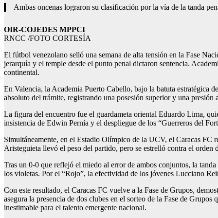
Ambas oncenas lograron su clasificación por la vía de la tanda pen
OIR-COJEDES MPPCI
RNCC /FOTO CORTESÍA
El fútbol venezolano selló una semana de alta tensión en la Fase Na
jerarquía y el temple desde el punto penal dictaron sentencia. Acade
continental.
En Valencia, la Academia Puerto Cabello, bajo la batuta estratégica 
absoluto del trámite, registrando una posesión superior y una presión
La figura del encuentro fue el guardameta oriental Eduardo Lima, qui
insistencia de Edwin Pernía y el despliegue de los “Guerreros del Fort
Simultáneamente, en el Estadio Olímpico de la UCV, el Caracas FC rev
Aristeguieta llevó el peso del partido, pero se estrelló contra el orden
Tras un 0-0 que reflejó el miedo al error de ambos conjuntos, la tanda
los violetas. Por el “Rojo”, la efectividad de los jóvenes Lucciano Re
Con este resultado, el Caracas FC vuelve a la Fase de Grupos, demost
asegura la presencia de dos clubes en el sorteo de la Fase de Grupos q
inestimable para el talento emergente nacional.