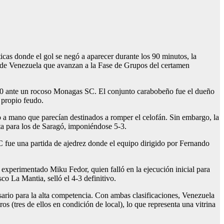
as donde el gol se negó a aparecer durante los 90 minutos, la
s de Venezuela que avanzan a la Fase de Grupos del certamen
 0-0 ante un rocoso Monagas SC. El conjunto carabobeño fue el dueño
 propio feudo.
o a mano que parecían destinados a romper el celofán. Sin embargo, la
cta para los de Saragó, imponiéndose 5-3.
C fue una partida de ajedrez donde el equipo dirigido por Fernando
l experimentado Miku Fedor, quien falló en la ejecución inicial para
co La Mantia, selló el 4-3 definitivo.
sario para la alta competencia. Con ambas clasificaciones, Venezuela
s (tres de ellos en condición de local), lo que representa una vitrina