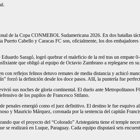
al.
cional de la Copa CONMEBOL Sudamericana 2026. En dos batallas táctic
mia Puerto Cabello y Caracas FC son, oficialmente, los dos embajadore
de Eduardo Saragó, logró quebrar el maleficio de la red tras un empate
 asfixiante que obligó al equipo de Octavio Zambrano a replegarse en su
en con reflejos felinos detuvo remates de media distancia y achicó man
ín” forzó la definición desde los doce pasos. Allí, la puntería fue perfe
ivió sus noches de gloria continental. El duelo ante Metropolitanos F
 defensivo de los pupilos de Francesco Stifano.
 de penales emergió como el juez definitivo. El destino le fue esquivo a
inoso y Mauricio Márquez, coronada por la sentencia del capitán Francis
rando que el proyecto del “Colorado” Aristeguieta tiene el temple nece
ue se realizará en Luque, Paraguay. Cada equipo disputará seis encuentro