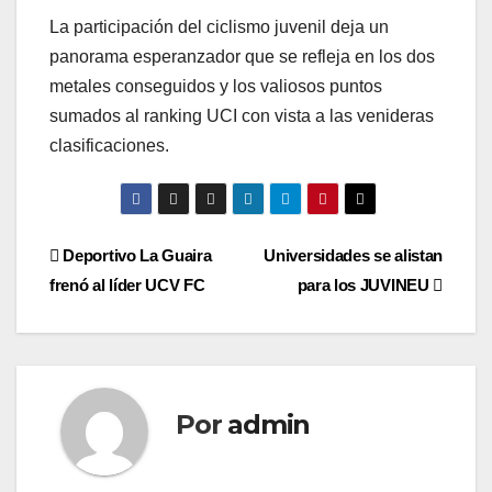
La participación del ciclismo juvenil deja un
panorama esperanzador que se refleja en los dos
metales conseguidos y los valiosos puntos
sumados al ranking UCI con vista a las venideras
clasificaciones.
Navegación
Deportivo La Guaira
Universidades se alistan
frenó al líder UCV FC
para los JUVINEU
de
entradas
Por
admin