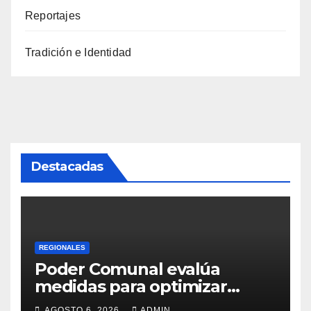
Reportajes
Tradición e Identidad
Destacadas
REGIONALES
Poder Comunal evalúa
medidas para optimizar
servicio de agua
AGOSTO 6, 2026
ADMIN