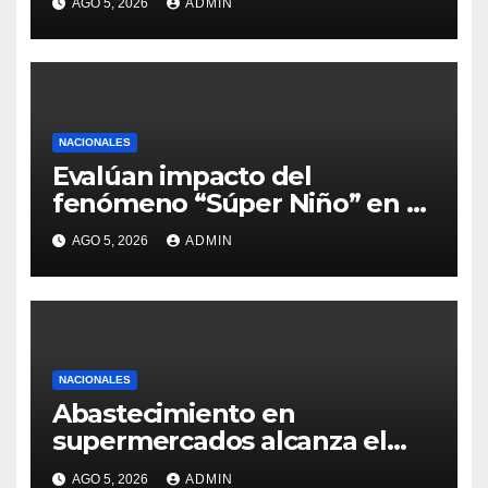
AGO 5, 2026
ADMIN
NACIONALES
Evalúan impacto del
fenómeno “Súper Niño” en el
sector agrícola
AGO 5, 2026
ADMIN
NACIONALES
Abastecimiento en
supermercados alcanza el
98%
AGO 5, 2026
ADMIN