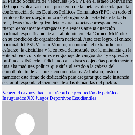
El Partido Socialista de Venezuela (PSUV), en el estado Bolivariano
de Cojedes alcanzó el cien por ciento de la meta establecida para la
conformación de los Equipos Políticos Comunales (EPC) en todo el
territorio llanero, según informó el organizador estadal de la tolda
roja, Jesús Oviedo, quien detalló que las actas correspondientes
fueron debidamente entregadas y elevadas ante la dirección
nacional, específicamente a la almirante en jefa Carmen Meléndez
en su condición de organizadora nacional. Ante este logro, el enlace
nacional del PSUV, John Moreno, reconoció “el extraordinario
esfuerzo, la disciplina y la entrega demostrada por la militancia en la
entidad para consolidar este engranaje de vanguardia” y expresó su
profunda satisfacción felicitando a las bases cojedeñas por demostrar
una alta madurez política que sitúa al estado a la cabeza del
cumplimiento de las tareas encomendadas. Asimismo, insto a
mantener este ritmo de dedicación para asegurar que cada instancia
sectorial responda eficientemente a las demandas del pueblo.
Navegación
Venezuela avanza hacia un récord de producción de petróleo
Inaugurados XX Juegos Deportivos Estudiantiles
de
entradas