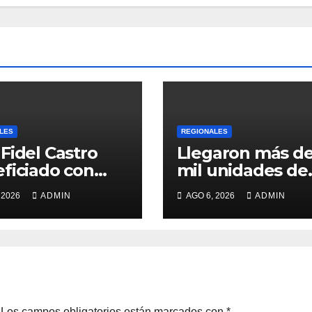
LES
REGIONALES
Fidel Castro
Llegaron más de
ficiado con
mil unidades de
ega de cilindros
medicamentos 
 2026
ADMIN
AGO 6, 2026
ADMIN
insumos
Los campos obligatorios están marcados con
*