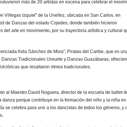
stuvieron más de 20 artistas en escena para celebrar el movim
ón Villegas Izquiel” de la Unellez, ubicada en San Carlos, en
a Red de Danzas del estado Cojedes, donde también hicieron
del arte en movimiento, por su trayectoria artística y cultural 
cenciada Aida Sánchez de Mora”, Piratas del Caribe, que es un
e, Danzas Tradicionales Unearte y Danzas Guazábaras, ofrecier
lclóricas que resaltaron ritmos tradicionales.
to al Maestro David Noguera, director de la escuela de ballet d
a danza porque contribuye en la formación del niño y la niña en
ía se celebra para unir a los dancistas de todos los géneros, y 
s.