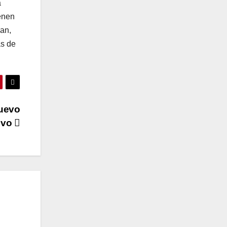
a
enen
an,
as de
nuevo
tivo