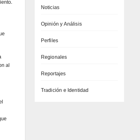
iento.
Noticias
Opinión y Análisis
que
Perfiles
a
Regionales
on al
Reportajes
Tradición e Identidad
el
que