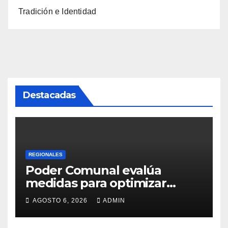
Tradición e Identidad
Destacadas
REGIONALES
Poder Comunal evalúa
medidas para optimizar
servicio de agua
AGOSTO 6, 2026
ADMIN