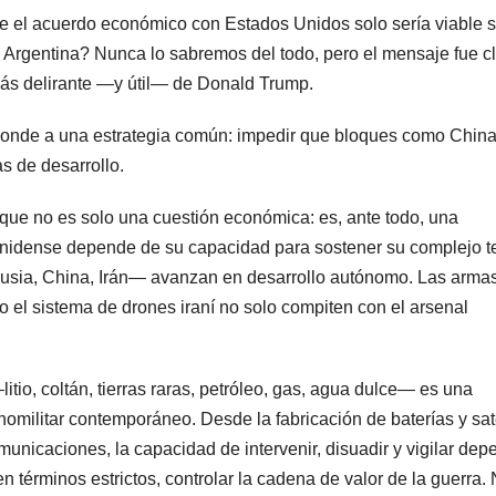
e el acuerdo económico con Estados Unidos solo sería viable s
n Argentina? Nunca lo sabremos del todo, pero el mensaje fue c
 más delirante —y útil— de Donald Trump.
ponde a una estrategia común: impedir que bloques como China
s de desarrollo.
 que no es solo una cuestión económica: es, ante todo, una
nidense depende de su capacidad para sostener su complejo t
Rusia, China, Irán— avanzan en desarrollo autónomo. Las arma
 o el sistema de drones iraní no solo compiten con el arsenal
litio, coltán, tierras raras, petróleo, gas, agua dulce— es una
omilitar contemporáneo. Desde la fabricación de baterías y sat
unicaciones, la capacidad de intervenir, disuadir y vigilar de
n términos estrictos, controlar la cadena de valor de la guerra.