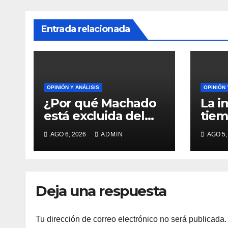
Entrada relacionada
OPINIÓN Y ANÁLISIS
OPINIÓN 
¿Por qué Machado
La i
está excluida del
tiem
diálogo en
bien
AGO 6, 2026
ADMIN
AGO 5,
Venezuela?
Deja una respuesta
Tu dirección de correo electrónico no será publicada.