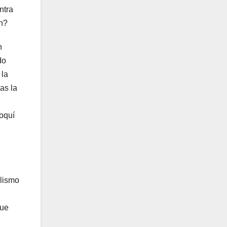
ntra
ón?
n
do
 la
as la
oquí
alismo
que