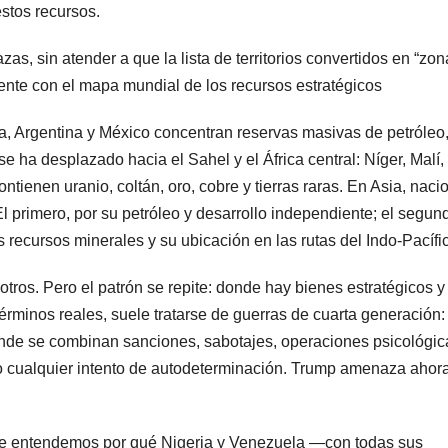
estos recursos.
, sin atender a que la lista de territorios convertidos en “zo
nte con el mapa mundial de los recursos estratégicos
a, Argentina y México concentran reservas masivas de petróleo,
 se ha desplazado hacia el Sahel y el África central: Níger, Malí,
ienen uranio, coltán, oro, cobre y tierras raras. En Asia, naci
El primero, por su petróleo y desarrollo independiente; el segun
us recursos minerales y su ubicación en las rutas del Indo-Pacífi
otros. Pero el patrón se repite: donde hay bienes estratégicos y
términos reales, suele tratarse de guerras de cuarta generación:
 donde se combinan sanciones, sabotajes, operaciones psicológic
ro cualquier intento de autodeterminación. Trump amenaza ahora
e entendemos por qué Nigeria y Venezuela —con todas sus