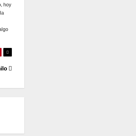
o, hoy
la
algo
nilo