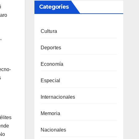
Categories
i
laro
Cultura
,
Deportes
Economía
ecno-
s
Especial
Internacionales
Memoria
élites
pende
Nacionales
 No