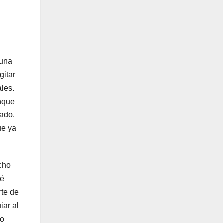
 una
gitar
ales.
unque
sado.
ue ya
echo
ué
rte de
iar al
ro