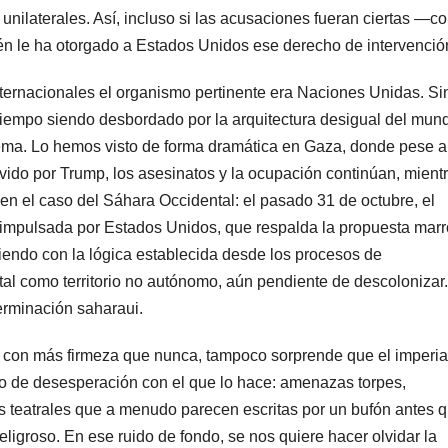
ilaterales. Así, incluso si las acusaciones fueran ciertas —co
ién le ha otorgado a Estados Unidos ese derecho de intervenci
nternacionales el organismo pertinente era Naciones Unidas. Si
iempo siendo desbordado por la arquitectura desigual del mun
blema. Lo hemos visto de forma dramática en Gaza, donde pese a
ovido por Trump, los asesinatos y la ocupación continúan, mientr
n el caso del Sáhara Occidental: el pasado 31 de octubre, el
impulsada por Estados Unidos, que respalda la propuesta marr
iendo con la lógica establecida desde los procesos de
al como territorio no autónomo, aún pendiente de descolonizar.
erminación saharaui.
 con más firmeza que nunca, tampoco sorprende que el imperi
do de desesperación con el que lo hace: amenazas torpes,
s teatrales que a menudo parecen escritas por un bufón antes 
ligroso. En ese ruido de fondo, se nos quiere hacer olvidar la