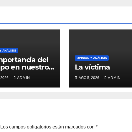
Y ANÁLISIS
mportancia del
OPINIÓN Y ANÁLISIS
po en nuestro
La víctima
estar
 2026
ADMIN
AGO 5, 2026
ADMIN
Los campos obligatorios están marcados con
*