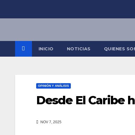
Saltar
al
contenido
INICIO
NOTICIAS
QUIENES S
OPINIÓN Y ANÁLISIS
Desde El Caribe h
NOV 7, 2025