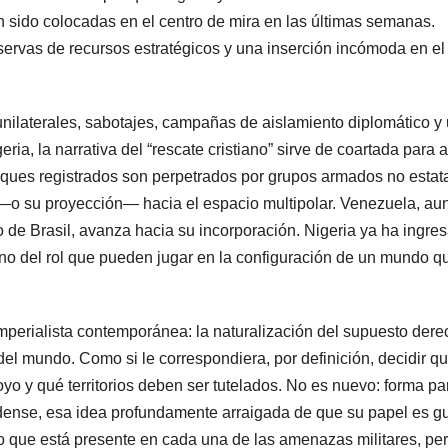
an sido colocadas en el centro de mira en las últimas semanas.
rvas de recursos estratégicos y una inserción incómoda en el
nilaterales, sabotajes, campañas de aislamiento diplomático y
ia, la narrativa del “rescate cristiano” sirve de coartada para a
taques registrados son perpetrados por grupos armados no estat
 —o su proyección— hacia el espacio multipolar. Venezuela, a
 de Brasil, avanza hacia su incorporación. Nigeria ya ha ingre
 sino del rol que pueden jugar en la configuración de un mundo q
mperialista contemporánea: la naturalización del supuesto der
del mundo. Como si le correspondiera, por definición, decidir q
o y qué territorios deben ser tutelados. No es nuevo: forma pa
dense, esa idea profundamente arraigada de que su papel es gu
ipio que está presente en cada una de las amenazas militares, pe