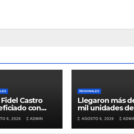
ALES
REGIONALES
Fidel Castro
Llegaron más d
ficiado con
mil unidades de
ega de cilindros
medicamentos 
TO 6, 2026
ADMIN
AGOSTO 6, 2026
ADMI
insumos