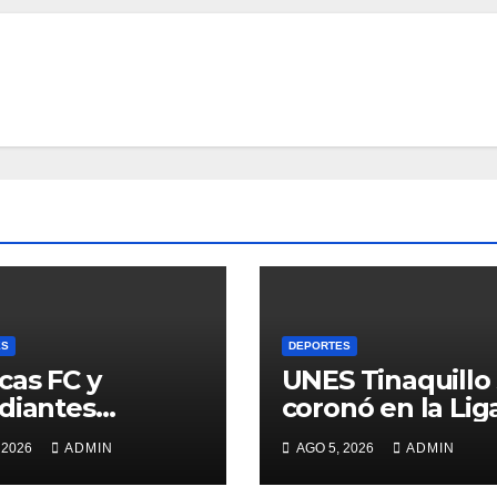
ES
DEPORTES
cas FC y
UNES Tinaquillo
diantes
coronó en la Lig
aron las tablas
Deportiva
 2026
ADMIN
AGO 5, 2026
ADMIN
Universitaria 20