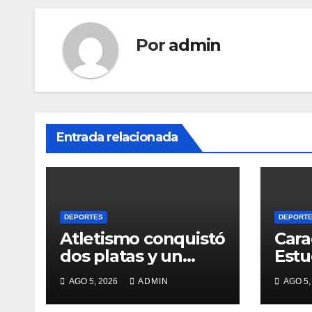
Por
admin
Entrada relacionada
DEPORTES
DEPORT
Atletismo conquistó
Cara
dos platas y un
Estu
bronce
firm
AGO 5, 2026
ADMIN
AGO 5,