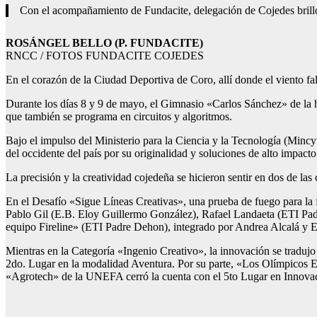
Con el acompañamiento de Fundacite, delegación de Cojedes brill
ROSÁNGEL BELLO (P. FUNDACITE)
RNCC / FOTOS FUNDACITE COJEDES
En el corazón de la Ciudad Deportiva de Coro, allí donde el viento fal
Durante los días 8 y 9 de mayo, el Gimnasio «Carlos Sánchez» de la hi
que también se programa en circuitos y algoritmos.
Bajo el impulso del Ministerio para la Ciencia y la Tecnología (Mincy
del occidente del país por su originalidad y soluciones de alto impact
La precisión y la creatividad cojedeña se hicieron sentir en dos de las
En el Desafío «Sigue Líneas Creativas», una prueba de fuego para la f
Pablo Gil (E.B. Eloy Guillermo González), Rafael Landaeta (ETI Padre
equipo Fireline» (ETI Padre Dehon), integrado por Andrea Alcalá y E
Mientras en la Categoría «Ingenio Creativo», la innovación se tradujo
2do. Lugar en la modalidad Aventura. Por su parte, «Los Olímpicos 
«Agrotech» de la UNEFA cerró la cuenta con el 5to Lugar en Innovació