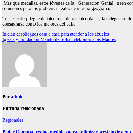
Más que medallas, estos jóvenes de la «Generación Genial» traen cons
soluciones para los problemas reales de nuestra geografía.
Tras este despliegue de talento en tierras falconianas, la delegación
consagrarse como los mejores del país.
Navegación
Inician despliegues casa a casa para atender a los abuelos
Iglesia y Fundación Manito de Sofia celebraron a las Madres
de
entradas
Por
admin
Entrada relacionada
Regionales
Poder Comunal evalúa medidas para optimizar servicio de agua