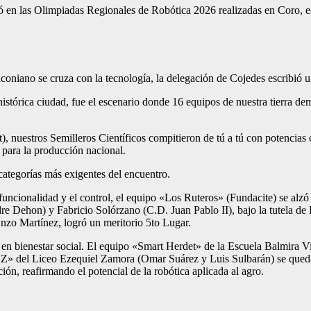
ó en las Olimpiadas Regionales de Robótica 2026 realizadas en Coro, 
coniano se cruza con la tecnología, la delegación de Cojedes escribió u
stórica ciudad, fue el escenario donde 16 equipos de nuestra tierra dem
t), nuestros Semilleros Científicos compitieron de tú a tú con potencia
o para la producción nacional.
 categorías más exigentes del encuentro.
uncionalidad y el control, el equipo «Los Ruteros» (Fundacite) se alzó 
 Dehon) y Fabricio Solórzano (C.D. Juan Pablo II), bajo la tutela de R
nzo Martínez, logró un meritorio 5to Lugar.
 en bienestar social. El equipo «Smart Herdet» de la Escuela Balmira Vi
EZ» del Liceo Ezequiel Zamora (Omar Suárez y Luis Sulbarán) se queda
n, reafirmando el potencial de la robótica aplicada al agro.