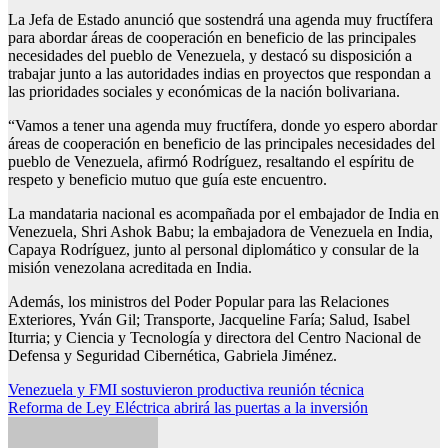
La Jefa de Estado anunció que sostendrá una agenda muy fructífera
para abordar áreas de cooperación en beneficio de las principales
necesidades del pueblo de Venezuela, y destacó su disposición a
trabajar junto a las autoridades indias en proyectos que respondan a
las prioridades sociales y económicas de la nación bolivariana.
“Vamos a tener una agenda muy fructífera, donde yo espero abordar
áreas de cooperación en beneficio de las principales necesidades del
pueblo de Venezuela, afirmó Rodríguez, resaltando el espíritu de
respeto y beneficio mutuo que guía este encuentro.
La mandataria nacional es acompañada por el embajador de India en
Venezuela, Shri Ashok Babu; la embajadora de Venezuela en India,
Capaya Rodríguez, junto al personal diplomático y consular de la
misión venezolana acreditada en India.
Además, los ministros del Poder Popular para las Relaciones
Exteriores, Yván Gil; Transporte, Jacqueline Faría; Salud, Isabel
Iturria; y Ciencia y Tecnología y directora del Centro Nacional de
Defensa y Seguridad Cibernética, Gabriela Jiménez.
Navegación
Venezuela y FMI sostuvieron productiva reunión técnica
Reforma de Ley Eléctrica abrirá las puertas a la inversión
de
entradas