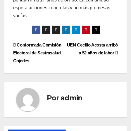
espera acciones concretas y no más promesas
vacías.
Navegación
Conformada Comisión
UEN Cecilio Acosta arribó
Electoral de Sestrasalud
a 52 años de labor
de
Cojedes
entradas
Por
admin