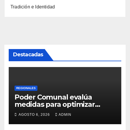
Tradición e Identidad
Destacadas
REGIONALES
Poder Comunal evalúa
medidas para optimizar
servicio de agua
AGOSTO 6, 2026
ADMIN