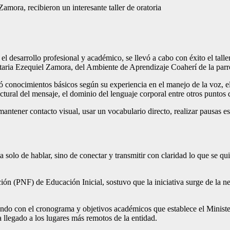
amora, recibieron un interesante taller de oratoria
l desarrollo profesional y académico, se llevó a cabo con éxito el taller
itaria Ezequiel Zamora, del Ambiente de Aprendizaje Coaherí de la par
tió conocimientos básicos según su experiencia en el manejo de la voz, 
tural del mensaje, el dominio del lenguaje corporal entre otros puntos d
ntener contacto visual, usar un vocabulario directo, realizar pausas est
 solo de hablar, sino de conectar y transmitir con claridad lo que se q
 (PNF) de Educación Inicial, sostuvo que la iniciativa surge de la nec
 con el cronograma y objetivos académicos que establece el Ministeri
llegado a los lugares más remotos de la entidad.