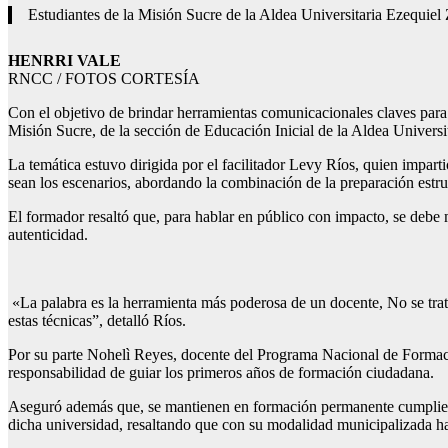
Estudiantes de la Misión Sucre de la Aldea Universitaria Ezequiel Z
HENRRI VALE
RNCC / FOTOS CORTESÍA
Con el objetivo de brindar herramientas comunicacionales claves para e
Misión Sucre, de la sección de Educación Inicial de la Aldea Univers
La temática estuvo dirigida por el facilitador Levy Ríos, quien impar
sean los escenarios, abordando la combinación de la preparación estruc
El formador resaltó que, para hablar en público con impacto, se debe ma
autenticidad.
«La palabra es la herramienta más poderosa de un docente, No se trata
estas técnicas”, detalló Ríos.
Por su parte Nohelì Reyes, docente del Programa Nacional de Formación
responsabilidad de guiar los primeros años de formación ciudadana.
Aseguró además que, se mantienen en formación permanente cumpliendo
dicha universidad, resaltando que con su modalidad municipalizada ha 