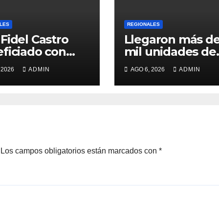
LES
REGIONALES
Fidel Castro
Llegaron más de
ficiado con
mil unidades de
ega de cilindros
medicamentos 
 2026
ADMIN
AGO 6, 2026
ADMIN
insumos
Los campos obligatorios están marcados con
*