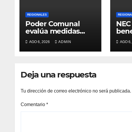
REGIONALES
REGIONA
Poder Comunal
NEC 
evalúa medidas
bene
para optimizar
entr
AGO 6, 2026
ADMIN
AGO 6,
servicio de agua
Deja una respuesta
Tu dirección de correo electrónico no será publicada.
Comentario
*