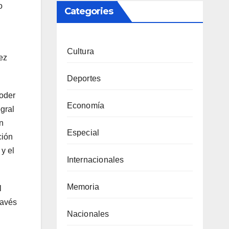
o
Categories
Cultura
ez
Deportes
Poder
Economía
gral
n
Especial
ción
y el
Internacionales
Memoria
l
ravés
Nacionales