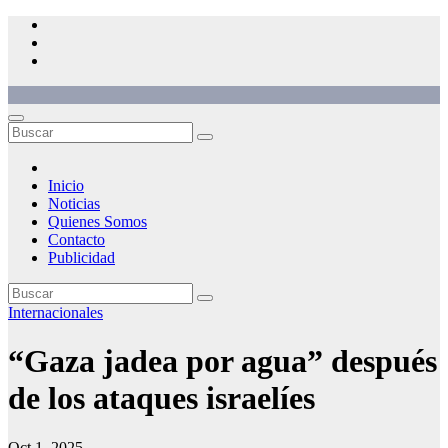
Saltar
al
contenido
Inicio
Noticias
Quienes Somos
Contacto
Publicidad
Internacionales
“Gaza jadea por agua” después
de los ataques israelíes
Oct 1, 2025