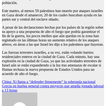
población.
Este martes, al menos 59 palestinos han muerto por ataques israelíes
en Gaza desde el amanecer, 20 de los cuales buscaban ayuda en las
partes sur y central del enclave sitiado.
A pesar de las declaraciones hechas por los países de la región sobre
su apoyo a una propuesta de alto el fuego que podría garantizar el
fin de la guerra, los pocos medios que aún quedan en la zona han
registrado en las últimas horas un aumento relativo de los ataques
aéreos, en áreas a las que Israel les dijo a los palestinos que huyeran.
Las fuerzas terrestres israelíes, a su vez, están volando barrios
residenciales enteros en la ciudad de Gaza. Cada minuto, hay una
explosión en la ciudad de Gaza, ya que las actividades terrestres de
Israel aún se están expandiendo a la luz tras amenazas de escalar si
Hamas rechaza la nueva propuesta de Estados Unidos para un
acuerdo de alto el fuego.
Navegación
China: Xi llama a “defender firmemente” la soberanía nacional
Grecia en huelga general contra proyecto que amplía jornada laboral
de
a 13 horas
entradas