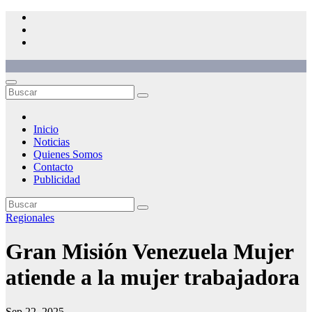
Saltar
al
contenido
Inicio
Noticias
Quienes Somos
Contacto
Publicidad
Regionales
Gran Misión Venezuela Mujer
atiende a la mujer trabajadora
Sep 22, 2025