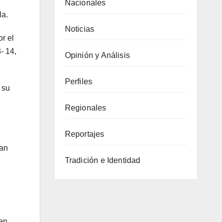
Nacionales
la.
Noticias
r el
- 14,
Opinión y Análisis
Perfiles
 su
Regionales
Reportajes
ran
Tradición e Identidad
 en