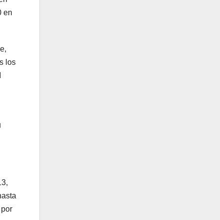
0 en
e,
s los
M
u
13,
hasta
 por