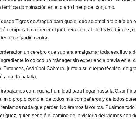
terrífica combinación en el diario lineup del conjunto.
 desde Tigres de Aragua para que el dúo se ampliara a trío en e
bién empezaba a crecer el jardinero central Herlis Rodríguez, c
deo en el jardín central.
ordenador, un cerebro que supiera amalgamar toda esa lluvia d
e ingrediente lo colocó un mánager sin experiencia previa en el c
a. Entonces, Asdrúbal Cabrera -junto a su cuerpo técnico, de gr
 a dar la batalla.
o trabajamos con mucha humildad para llegar hasta la Gran Fina
r el mío propio como el de todos mis compañeros y de todos qui
 teníamos nada que perder. No éramos favoritos. Pusimos todo
ríguez, quien señaló el camino de la victoria del viernes con d