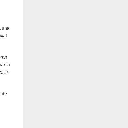
a una
ival
Gran
ar la
2017-
ente