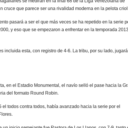
agallanes se medirán en la final 68 de la Liga Venezolana de
n cruce que parece ser una rivalidad moderna en la pelota criol
ento pasará a ser el que más veces se ha repetido en la serie po
o 2000, y eso que se empezaron a enfrentar en la temporada 2013
s incluida esta, con registro de 4-6. La tribu, por su lado, jugará
ita, en el Estadio Monumental, el navío selló el pase hacia la G
toria del formato Round Robin.
el todos contra todos, había avanzado hacia la serie por el
Flores.
e un inicio semejante fue Pastora de Los Llanos, con 7-9, tanto