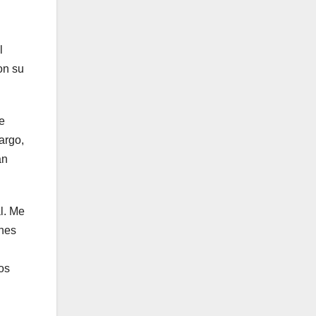
l
on su
e
argo,
an
l. Me
enes
os