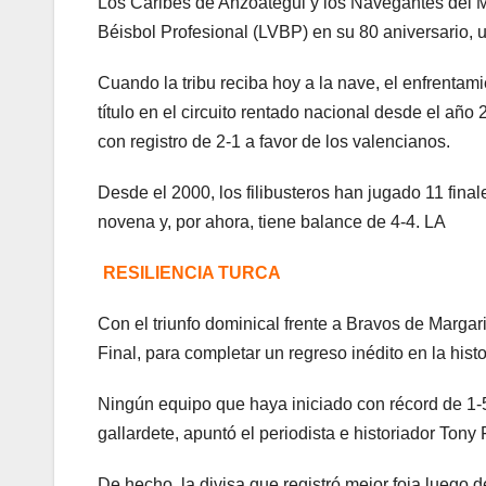
Los Caribes de Anzoátegui y los Navegantes del M
Béisbol Profesional (LVBP) en su 80 aniversario, u
Cuando la tribu reciba hoy a la nave, el enfrentami
título en el circuito rentado nacional desde el añ
con registro de 2-1 a favor de los valencianos.
Desde el 2000, los filibusteros han jugado 11 finale
novena y, por ahora, tiene balance de 4-4. LA
RESILIENCIA TURCA
Con el triunfo dominical frente a Bravos de Margar
Final, para completar un regreso inédito en la his
Ningún equipo que haya iniciado con récord de 1-5 
gallardete, apuntó el periodista e historiador Tony 
De hecho, la divisa que registró mejor foja luego d