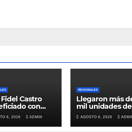
ALES
REGIONALES
Fidel Castro
Llegaron más d
ficiado con
mil unidades de
ega de cilindros
medicamentos 
TO 6, 2026
ADMIN
AGOSTO 6, 2026
ADMI
insumos