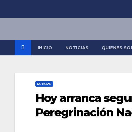
Saltar
al
contenido
INICIO
NOTICIAS
QUIENES S
NOTICIAS
Hoy arranca segu
Peregrinación Na