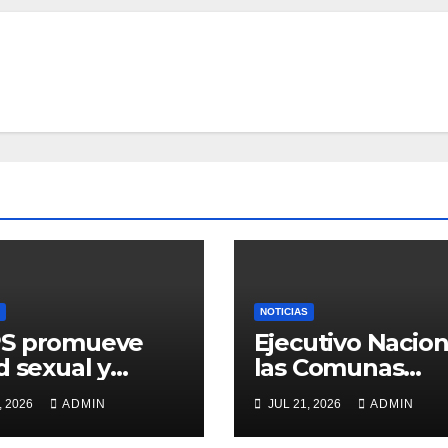
NOTICIAS
S promueve
Ejecutivo Nacion
d sexual y
las Comunas
oductiva en los
ofrecen las
, 2026
ADMIN
JUL 21, 2026
ADMIN
nes
respuestas al
Pueblo