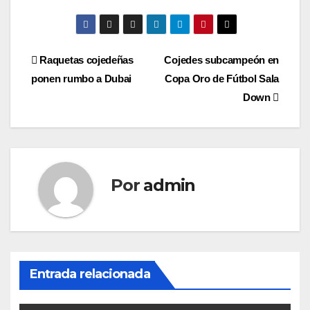
Navegación
Raquetas cojedeñas
Cojedes subcampeón en
ponen rumbo a Dubai
Copa Oro de Fútbol Sala
de
Down
entradas
Por
admin
Entrada relacionada