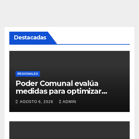
Destacadas
REGIONALES
Poder Comunal evalúa
medidas para optimizar
servicio de agua
AGOSTO 6, 2026
ADMIN