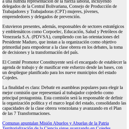
a una nutrida representación de la fuerza laboral, incluyendo
delegados de la Central Bolivariana, Consejo de Producción de
Trabajadores y Trabajadoras (CPT) mujeres, jóvenes,
emprendedores y delegados de prevención.
Estuvieron presentes, además, responsables de sectores estratégicos
y emblemáticos como Corpoelec, Educación, Salud y Petróleos de
Venezuela S.A. (PDVSA), cumpliendo con las orientaciones del
Presidente Maduro, que instan a la organización como objetivo
primordial para empoderar a la clase obrera en los debates, la toma
de decisiones y la transformación del país.
El Comité Promotor Constituyente será el encargado de establecer la
agenda de trabajo y de masificar este esfuerzo desde las bases, con
un despliegue planificado para los nueve municipios del estado
Cojedes.
La finalidad es clara: Debatir en asambleas populares para elegir la
mejor comisión que representará al trabajador cojedeño como
principal protagonista. Esta comisión será la responsable de definir
la organización política y el marco legal del estado, consolidando las
capacidades de la clase obrera venezolana y avanzando en el Plan
de las 7 Transformaciones.
Navegación
Comunas apuntalan Misión Abuelos y Abuelas de la Patria
Territorialización de la Ciencia sigue avanzando en Cojedes