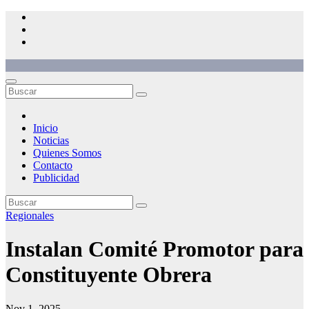
Saltar
al
contenido
Inicio
Noticias
Quienes Somos
Contacto
Publicidad
Regionales
Instalan Comité Promotor para
Constituyente Obrera
Nov 1, 2025