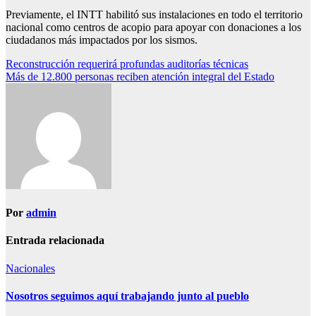
Previamente, el INTT habilitó sus instalaciones en todo el territorio
nacional como centros de acopio para apoyar con donaciones a los
ciudadanos más impactados por los sismos.
Navegación
Reconstrucción requerirá profundas auditorías técnicas
Más de 12.800 personas reciben atención integral del Estado
de
entradas
Por
admin
Entrada relacionada
Nacionales
Nosotros seguimos aquí trabajando junto al pueblo