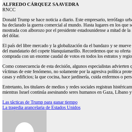
ALFREDO CÁRQUEZ SAAVEDRA
RNCC
Donald Trump se hace noticia a diario. Este empresario, terrófago urba
ha declarado la guerra comercial al mundo. Hasta lugares en los que so
mostrada con alborozo por el presidente estadounidense a mitad de la s
del dólar.
El país del libre mercado y la globalización da el bandazo y se mueve
del mandatario del copete blanquiamarillo. Recordemos que su oferta e
comprada con un enorme caudal de votos en todos los estratos y region
Como consecuencia de esta decisión, algunos especialistas advierten
víctimas de este fenómeno, no solamente por la agresiva política prot
casas y edificios; la que cocina, hace jardinería, cuida enfermos o pe
Entretanto, los titulares de medios y redes sociales registran histéri
mientras Israel continúa asesinando seres humanos en Gaza, Líbano y 
Navegación
Las tácticas de Trump para ganar tiempo
La tragedia arancelaria de Estados Unidos
de
entradas