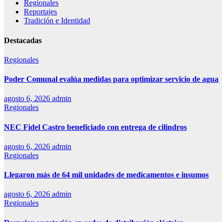
Regionales
Reportajes
Tradición e Identidad
Destacadas
Regionales
Poder Comunal evalúa medidas para optimizar servicio de agua
agosto 6, 2026
admin
Regionales
NEC Fidel Castro beneficiado con entrega de cilindros
agosto 6, 2026
admin
Regionales
Llegaron más de 64 mil unidades de medicamentos e insumos
agosto 6, 2026
admin
Regionales