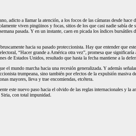
no, adicto a llamar la atención, a los focos de las cámaras desde hace d
lamente viven pingüinos y focas, sitios de los que casi nadie sabía de su
emana pasada. Y en un instante, caen en picada los índices bursátiles d
 bruscamente hacia su pasado proteccionista. Hay que entender que este
lectoral, “Hacer grande a América otra vez”, promesa que significaría a
es de Estados Unidos, resultado que hasta la fecha mantiene a la defen
 que el mundo marcha hacia una recesión generalizada. Y además señala
eccionista trumpeana, sino también por efectos de la expulsión masiva d
rsonas mayores, lleva y trae encomiendas, etcétera.
camente este nuevo paso hacia el olvido de las reglas internacionales y 
Siria, con total impunidad.