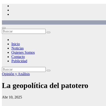
Saltar
al
contenido
Inicio
Noticias
Quienes Somos
Contacto
Publicidad
Opinión y Análisis
La geopolítica del patotero
Abr 10, 2025