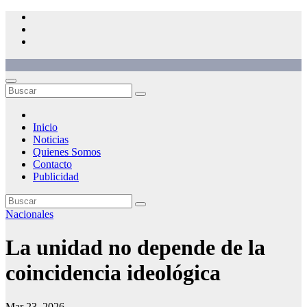
Saltar
al
contenido
Inicio
Noticias
Quienes Somos
Contacto
Publicidad
Nacionales
La unidad no depende de la
coincidencia ideológica
Mar 23, 2026