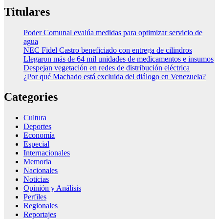
Titulares
Poder Comunal evalúa medidas para optimizar servicio de
agua
NEC Fidel Castro beneficiado con entrega de cilindros
Llegaron más de 64 mil unidades de medicamentos e insumos
Despejan vegetación en redes de distribución eléctrica
¿Por qué Machado está excluida del diálogo en Venezuela?
Categories
Cultura
Deportes
Economía
Especial
Internacionales
Memoria
Nacionales
Noticias
Opinión y Análisis
Perfiles
Regionales
Reportajes