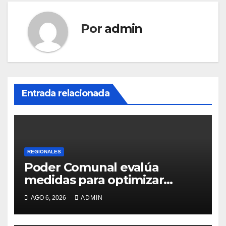
Por
admin
Entrada relacionada
REGIONALES
Poder Comunal evalúa
medidas para optimizar
servicio de agua
AGO 6, 2026
ADMIN