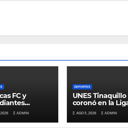
ES
DEPORTES
cas FC y
UNES Tinaquillo
diantes
coronó en la Lig
aron las tablas
Deportiva
 2026
ADMIN
AGO 5, 2026
ADMIN
Universitaria 20