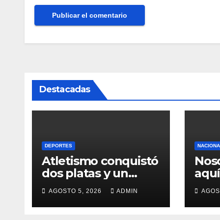
Destacadas
DEPORTES
NACION
Atletismo conquistó
Nos
dos platas y un
aquí
bronce
junt
AGOSTO 5, 2026
ADMIN
AGOS