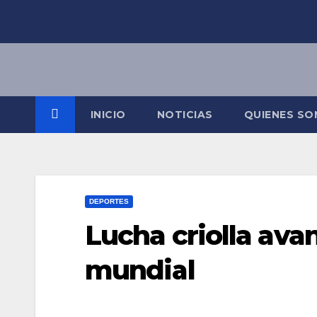
Saltar
al
contenido
INICIO
NOTICIAS
QUIENES S
DEPORTES
Lucha criolla ava
mundial