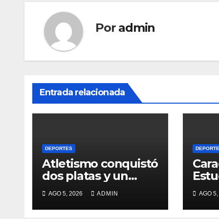
Por
admin
Entrada relacionada
DEPORTES
DEPORT
Atletismo conquistó
Cara
dos platas y un
Estu
bronce
firm
AGO 5, 2026
ADMIN
AGO 5,