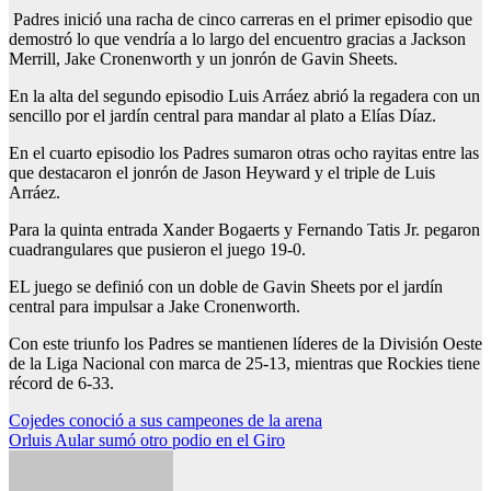
Padres inició una racha de cinco carreras en el primer episodio que
demostró lo que vendría a lo largo del encuentro gracias a Jackson
Merrill, Jake Cronenworth y un jonrón de Gavin Sheets.
En la alta del segundo episodio Luis Arráez abrió la regadera con un
sencillo por el jardín central para mandar al plato a Elías Díaz.
En el cuarto episodio los Padres sumaron otras ocho rayitas entre las
que destacaron el jonrón de Jason Heyward y el triple de Luis
Arráez.
Para la quinta entrada Xander Bogaerts y Fernando Tatis Jr. pegaron
cuadrangulares que pusieron el juego 19-0.
EL juego se definió con un doble de Gavin Sheets por el jardín
central para impulsar a Jake Cronenworth.
Con este triunfo los Padres se mantienen líderes de la División Oeste
de la Liga Nacional con marca de 25-13, mientras que Rockies tiene
récord de 6-33.
Navegación
Cojedes conoció a sus campeones de la arena
Orluis Aular sumó otro podio en el Giro
de
entradas