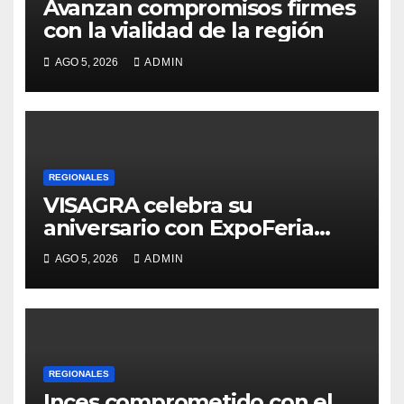
Avanzan compromisos firmes
con la vialidad de la región
AGO 5, 2026
ADMIN
REGIONALES
VISAGRA celebra su
aniversario con ExpoFeria
Artesanal y Cultural
AGO 5, 2026
ADMIN
REGIONALES
Inces comprometido con el