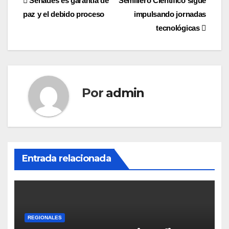
Navegación
Senades es garantía de
Semillero Científico sigue
paz y el debido proceso
impulsando jornadas
de
tecnológicas
entradas
Por
admin
Entrada relacionada
REGIONALES