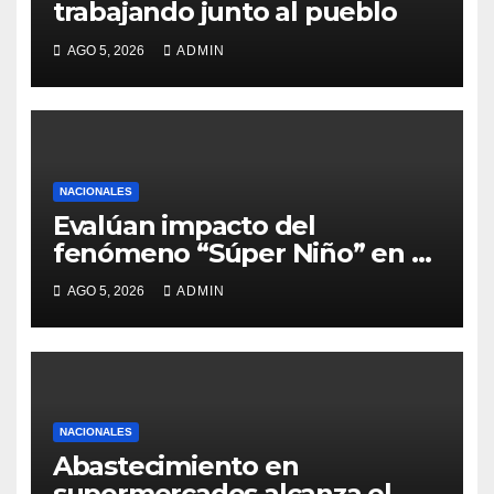
trabajando junto al pueblo
AGO 5, 2026
ADMIN
NACIONALES
Evalúan impacto del
fenómeno “Súper Niño” en el
sector agrícola
AGO 5, 2026
ADMIN
NACIONALES
Abastecimiento en
supermercados alcanza el