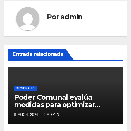
Por
admin
Entrada relacionada
REGIONALES
Poder Comunal evalúa
medidas para optimizar
servicio de agua
AGO 6, 2026
ADMIN