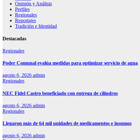
Opinión y Análisis
Perfiles
Regionales
Reportajes
Tradición e Identidad
Destacadas
Regionales
Poder Comunal evalúa medidas para optimizar servicio de agua
agosto 6, 2026
admin
Regionales
NEC Fidel Castro beneficiado con entrega de cilindros
agosto 6, 2026
admin
Regionales
Llegaron más de 64 mil unidades de medicamentos e insumos
agosto 6, 2026
admin