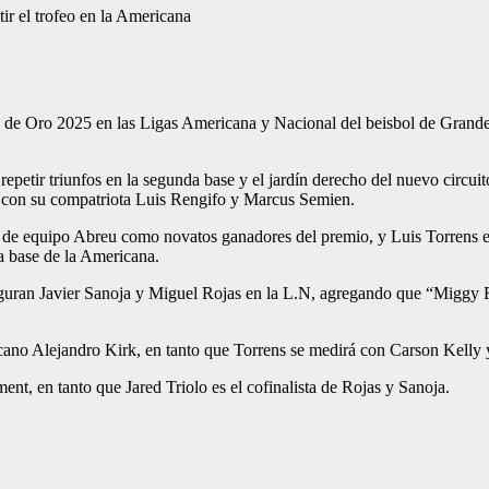
r el trofeo en la Americana
 de Oro 2025 en las Ligas Americana y Nacional del beisbol de Grandes 
etir triunfos en la segunda base y el jardín derecho del nuevo circuit
a con su compatriota Luis Rengifo y Marcus Semien.
e equipo Abreu como novatos ganadores del premio, y Luis Torrens en 
a base de la Americana.
figuran Javier Sanoja y Miguel Rojas en la L.N, agregando que “Migg
ano Alejandro Kirk, en tanto que Torrens se medirá con Carson Kelly y
t, en tanto que Jared Triolo es el cofinalista de Rojas y Sanoja.