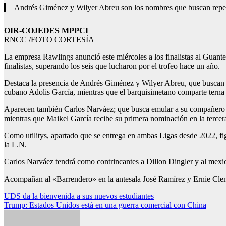
Andrés Giménez y Wilyer Abreu son los nombres que buscan repeti
OIR-COJEDES MPPCI
RNCC /FOTO CORTESÍA
La empresa Rawlings anunció este miércoles a los finalistas al Guante
finalistas, superando los seis que lucharon por el trofeo hace un año.
Destaca la presencia de Andrés Giménez y Wilyer Abreu, que buscan rep
cubano Adolis García, mientras que el barquisimetano comparte tern
Aparecen también Carlos Narváez; que busca emular a su compañero d
mientras que Maikel García recibe su primera nominación en la tercer
Como utilitys, apartado que se entrega en ambas Ligas desde 2022, 
la L.N.
Carlos Narváez tendrá como contrincantes a Dillon Dingler y al mexic
Acompañan al «Barrendero» en la antesala José Ramírez y Ernie Clemen
Navegación
UDS da la bienvenida a sus nuevos estudiantes
Trump: Estados Unidos está en una guerra comercial con China
de
entradas