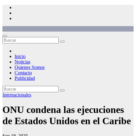
Saltar
al
contenido
Inicio
Noticias
Quienes Somos
Contacto
Publicidad
Internacionales
ONU condena las ejecuciones
de Estados Unidos en el Caribe
Sep 18, 2025