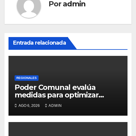
Por
admin
Entrada relacionada
REGIONALES
Poder Comunal evalúa
medidas para optimizar
servicio de agua
AGO 6, 2026
ADMIN