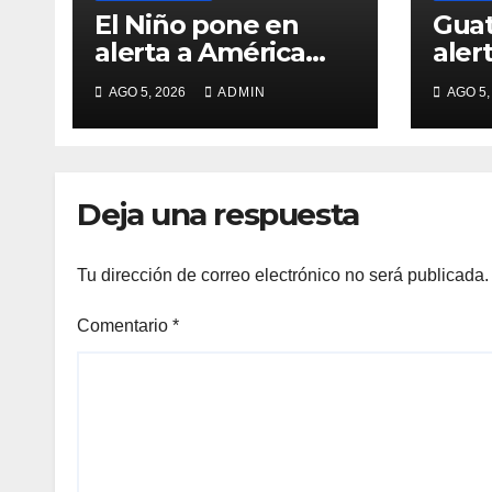
El Niño pone en
Gua
alerta a América
alerta una po
Latina y El Caribe
erup
AGO 5, 2026
ADMIN
AGO 5,
de 
Deja una respuesta
Tu dirección de correo electrónico no será publicada.
Comentario
*