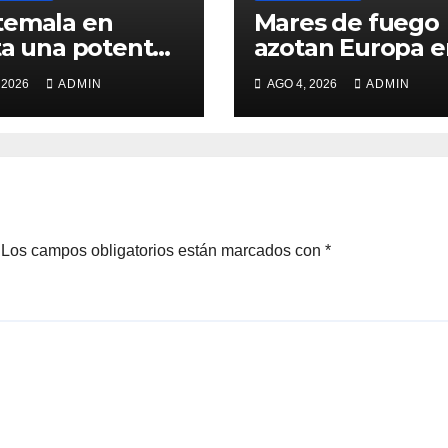
temala en
Mares de fuego
tente
azotan Europa e
ción del volcán
medio de ola de
 2026
ADMIN
AGO 4, 2026
ADMIN
Fuego
calor
Los campos obligatorios están marcados con
*