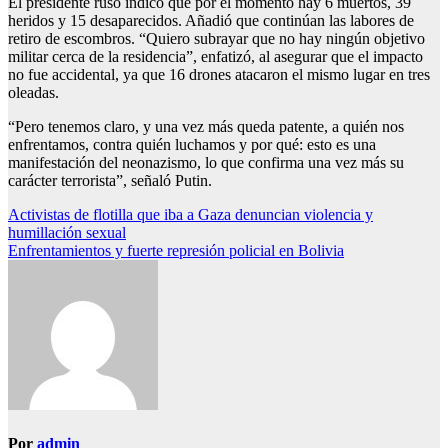
El presidente ruso indicó que por el momento hay 6 muertos, 39
heridos y 15 desaparecidos. Añadió que continúan las labores de
retiro de escombros. “Quiero subrayar que no hay ningún objetivo
militar cerca de la residencia”, enfatizó, al asegurar que el impacto
no fue accidental, ya que 16 drones atacaron el mismo lugar en tres
oleadas.
“Pero tenemos claro, y una vez más queda patente, a quién nos
enfrentamos, contra quién luchamos y por qué: esto es una
manifestación del neonazismo, lo que confirma una vez más su
carácter terrorista”, señaló Putin.
Navegación
Activistas de flotilla que iba a Gaza denuncian violencia y
humillación sexual
de
Enfrentamientos y fuerte represión policial en Bolivia
entradas
Por
admin