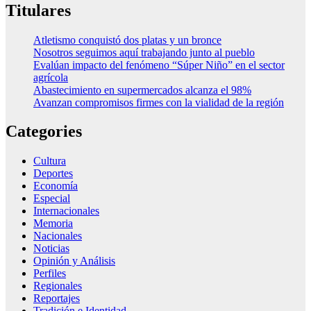
Titulares
Atletismo conquistó dos platas y un bronce
Nosotros seguimos aquí trabajando junto al pueblo
Evalúan impacto del fenómeno “Súper Niño” en el sector
agrícola
Abastecimiento en supermercados alcanza el 98%
Avanzan compromisos firmes con la vialidad de la región
Categories
Cultura
Deportes
Economía
Especial
Internacionales
Memoria
Nacionales
Noticias
Opinión y Análisis
Perfiles
Regionales
Reportajes
Tradición e Identidad