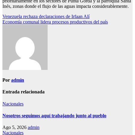
prioritariamente en los sectores de Punta Gorda y la parroquia Santa
Inés, zonas donde el flujo de las aguas impacta considerablemente.
Navegación
Venezuela rechaza declaraciones de Irfaan Alí
Economía comunal lidera procesos productivos del país
de
entradas
Por
admin
Entrada relacionada
Nacionales
Nosotros seguimos aquí trabajando junto al pueblo
Ago 5, 2026
admin
Nacionales