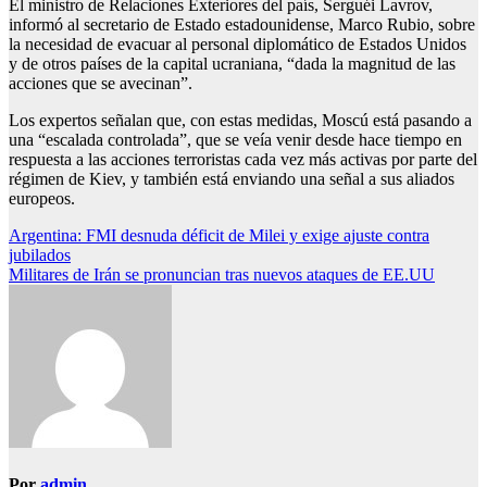
El ministro de Relaciones Exteriores del país, Serguéi Lavrov,
informó al secretario de Estado estadounidense, Marco Rubio, sobre
la necesidad de evacuar al personal diplomático de Estados Unidos
y de otros países de la capital ucraniana, “dada la magnitud de las
acciones que se avecinan”.
Los expertos señalan que, con estas medidas, Moscú está pasando a
una “escalada controlada”, que se veía venir desde hace tiempo en
respuesta a las acciones terroristas cada vez más activas por parte del
régimen de Kiev, y también está enviando una señal a sus aliados
europeos.
Navegación
Argentina: FMI desnuda déficit de Milei y exige ajuste contra
jubilados
de
Militares de Irán se pronuncian tras nuevos ataques de EE.UU
entradas
Por
admin