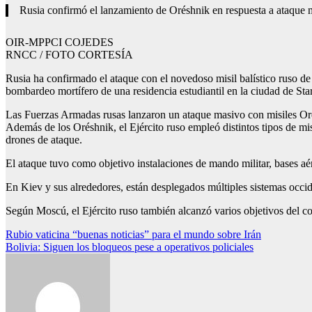
Rusia confirmó el lanzamiento de Oréshnik en respuesta a ataque m
OIR-MPPCI COJEDES
RNCC / FOTO CORTESÍA
Rusia ha confirmado el ataque con el novedoso misil balístico ruso de 
bombardeo mortífero de una residencia estudiantil en la ciudad de St
Las Fuerzas Armadas rusas lanzaron un ataque masivo con misiles Orés
Además de los Oréshnik, el Ejército ruso empleó distintos tipos de mis
drones de ataque.
El ataque tuvo como objetivo instalaciones de mando militar, bases aé
En Kiev y sus alrededores, están desplegados múltiples sistemas occide
Según Moscú, el Ejército ruso también alcanzó varios objetivos del com
Navegación
Rubio vaticina “buenas noticias” para el mundo sobre Irán
Bolivia: Siguen los bloqueos pese a operativos policiales
de
entradas