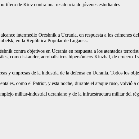
ortífero de Kiev contra una residencia de jóvenes estudiantes
alcance intermedio Oréshnik a Ucrania, en respuesta a los crímenes del r
arobelsk, en la República Popular de Lugansk.
hnik contra objetivos en Ucrania en respuesta a los atentados terrorist
iles, como Iskander, aerobalísticos hipersónicos Kinzhal, de crucero Ts
reas y empresas de la industria de la defensa en Ucrania. Todos los obj
ntales, como el Patriot, y esta noche, durante el ataque ruso, volvió a 
plejo militar-industrial ucraniano y de la infraestructura militar del r