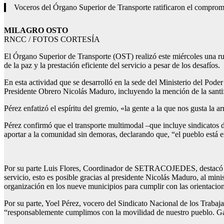
Voceros del Órgano Superior de Transporte ratificaron el compromiso
MILAGRO OSTO
RNCC / FOTOS CORTESÍA
El Órgano Superior de Transporte (OST) realizó este miércoles una rue
de la paz y la prestación eficiente del servicio a pesar de los desafíos.
En esta actividad que se desarrolló en la sede del Ministerio del Pode
Presidente Obrero Nicolás Maduro, incluyendo la mención de la sant
Pérez enfatizó el espíritu del gremio, «la gente a la que nos gusta l
Pérez confirmó que el transporte multimodal –que incluye sindicatos d
aportar a la comunidad sin demoras, declarando que, “el pueblo está 
Por su parte Luis Flores, Coordinador de SETRACOJEDES, destacó la b
servicio, esto es posible gracias al presidente Nicolás Maduro, al min
organización en los nueve municipios para cumplir con las orientacio
Por su parte, Yoel Pérez, vocero del Sindicato Nacional de los Trab
“responsablemente cumplimos con la movilidad de nuestro pueblo. Gar