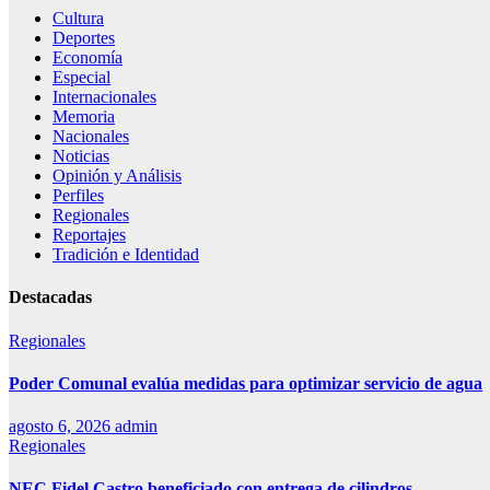
Cultura
Deportes
Economía
Especial
Internacionales
Memoria
Nacionales
Noticias
Opinión y Análisis
Perfiles
Regionales
Reportajes
Tradición e Identidad
Destacadas
Regionales
Poder Comunal evalúa medidas para optimizar servicio de agua
agosto 6, 2026
admin
Regionales
NEC Fidel Castro beneficiado con entrega de cilindros