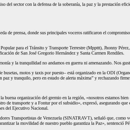
 del sector con la defensa de la soberanía, la paz y la prestación efici
da de prensa, donde sus principales voceros ratificaron el compromiso 
r Popular para el Tránsito y Transporte Terrestre (Mppttt), Jhonny Pérez
ificación de San José Gregorio Hernández y Santa Carmen Rendiles.
a armonía y la tranquilidad no andamos en guerra ni amenazando. Nos gust
e busetas, motos y taxis por puesto– está organizado en la ODI (Organo
en paz y tranquilo, pero en estado de alerta máxima” y rechazando firme
uena organización del gremio en la región, «nosotros estamos bien or
istro de transporte y a Fontur por el subsidio», expresó, asegurando qu
nes del Ejecutivo Nacional.
ajadores Transportistas de Venezuela (SINATRAVT), señaló que, como v
antizar la movilidad de nuestro pueblo garantiza la Paz», sentenció Pé