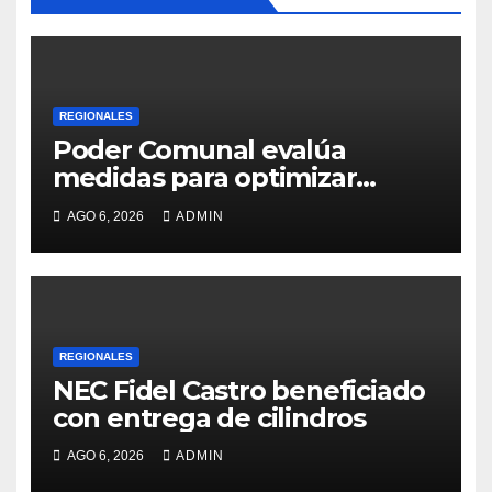
REGIONALES
Poder Comunal evalúa
medidas para optimizar
servicio de agua
AGO 6, 2026
ADMIN
REGIONALES
NEC Fidel Castro beneficiado
con entrega de cilindros
AGO 6, 2026
ADMIN