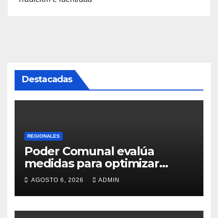
Destacadas
REGIONALES
Poder Comunal evalúa
medidas para optimizar
servicio de agua
AGOSTO 6, 2026
ADMIN