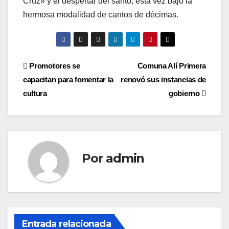
Cruz» y el despertar del santo, esta vez bajo la
hermosa modalidad de cantos de décimas.
Navegación
Promotores se
Comuna Alí Primera
capacitan para fomentar la
renovó sus instancias de
de
cultura
gobierno
entradas
Por
admin
Entrada relacionada