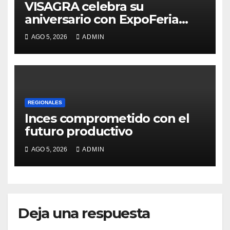
VISAGRA celebra su
aniversario con ExpoFeria
Artesanal y Cultural
AGO 5, 2026
ADMIN
REGIONALES
Inces comprometido con el
futuro productivo
AGO 5, 2026
ADMIN
Deja una respuesta