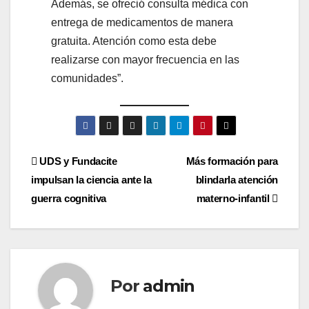
Además, se ofreció consulta médica con
entrega de medicamentos de manera
gratuita. Atención como esta debe
realizarse con mayor frecuencia en las
comunidades”.
Navegación
UDS y Fundacite
Más formación para
impulsan la ciencia ante la
blindarla atención
de
guerra cognitiva
materno-infantil
entradas
Por
admin