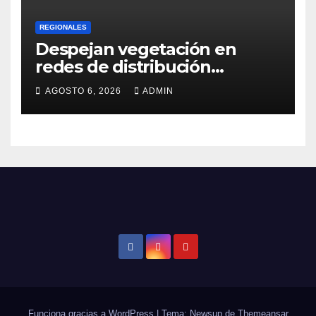
REGIONALES
Despejan vegetación en
redes de distribución
eléctrica
AGOSTO 6, 2026
ADMIN
Funciona gracias a WordPress
|
Tema: Newsup de
Themeansar