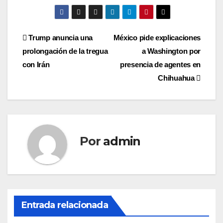
Navegación
Trump anuncia una
México pide explicaciones
prolongación de la tregua
a Washington por
de
con Irán
presencia de agentes en
entradas
Chihuahua
Por
admin
Entrada relacionada