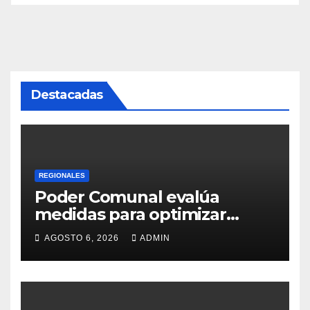
Destacadas
REGIONALES
Poder Comunal evalúa
medidas para optimizar
servicio de agua
AGOSTO 6, 2026
ADMIN