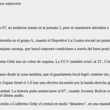
por sobrevivir
C no pudieron sumar en la jornada 3, pero se mantienen aferrados a la 
a tensión en el grupo A, cuando el Deportivo La Guaira rescató un punt
conjunto naranja, que buscó imponer condiciones a través del buen posi
ermo Ortíz tras un cobro de esquina. La UCV también avisó: al 32’, Crist
azo desde la zona medular, que el guardameta local logró contener sin
Zapata firmó el 1-0 tras una efectiva incursión por la banda derecha que
ridad. La historia pudo sentenciarse al 87’, cuando Jovanny Bolívar est
el último asalto.
sión a Guillermo Ortíz; el central en modo “delantero”, en una maniobra