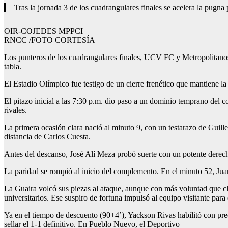
Tras la jornada 3 de los cuadrangulares finales se acelera la pugna 
OIR-COJEDES MPPCI
RNCC /FOTO CORTESÍA
Los punteros de los cuadrangulares finales, UCV FC y Metropolitanos F
tabla.
El Estadio Olímpico fue testigo de un cierre frenético que mantiene l
El pitazo inicial a las 7:30 p.m. dio paso a un dominio temprano del 
rivales.
La primera ocasión clara nació al minuto 9, con un testarazo de Guill
distancia de Carlos Cuesta.
Antes del descanso, José Alí Meza probó suerte con un potente derech
La paridad se rompió al inicio del complemento. En el minuto 52, Juan 
La Guaira volcó sus piezas al ataque, aunque con más voluntad que cla
universitarios. Ese suspiro de fortuna impulsó al equipo visitante para 
Ya en el tiempo de descuento (90+4’), Yackson Rivas habilitó con preci
sellar el 1-1 definitivo. En Pueblo Nuevo, el Deportivo