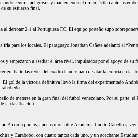
jando centros peligrosos y manteniendo el orden táctico ante las embest
de su esfuerzo final.
a al derrotar 2-1 al Portuguesa FC. El equipo porteño supo sobreponerse
 fría para los locales. El paraguayo Jonathan Cañete adelantó al “Pen
azos y empezaron a asediar el área rival, impulsados por el apoyo de su
tera batió las redes del cuadro llanero para desatar la euforia en las t
El gol de la victoria definitiva llevó la firma del experimentado André
carabobeño.
bello de meterse en la gran final del fútbol venezolano. Por su parte, e
e la clasificación.
rupo A con 5 puntos, apenas uno sobre Academia Puerto Cabello y segui
chira y Carabobo, con cuatro tantos cada uno, y un acechante Estudiant