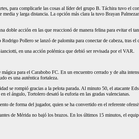
es, para complicarle las cosas al líder del grupo B. Táchira tuvo el co
s de media y larga distancia. La opción más clara la tuvo Brayan Palmez
na doble acción en las que reaccionó de manera felina para evitar el tant
o Rodrigo Pollero se lanzó de palomita para conectar de cabeza, tras e
Bianciotti, en una acción polémica que debió ser revisada por el VAR.
e mágica para el Carabobo FC. En un encuentro cerrado y de alta intens
do es una auténtica fortaleza.
d se rompió gracias a la pelota parada. Al minuto 50, el atacante Edson 
en el ángulo, Tortolero desató la euforia en las gradas valencianas.
mento de forma del jugador, quien se ha convertido en el referente ofens
antes de Mérida no bajó los brazos. En los últimos 15 minutos, el equi