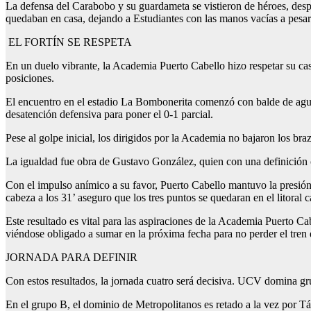
La defensa del Carabobo y su guardameta se vistieron de héroes, despe
quedaban en casa, dejando a Estudiantes con las manos vacías a pesar 
EL FORTÍN SE RESPETA
En un duelo vibrante, la Academia Puerto Cabello hizo respetar su cas
posiciones.
El encuentro en el estadio La Bombonerita comenzó con balde de agua
desatención defensiva para poner el 0-1 parcial.
Pese al golpe inicial, los dirigidos por la Academia no bajaron los br
La igualdad fue obra de Gustavo González, quien con una definición cer
Con el impulso anímico a su favor, Puerto Cabello mantuvo la presión. 
cabeza a los 31’ aseguro que los tres puntos se quedaran en el litoral 
Este resultado es vital para las aspiraciones de la Academia Puerto Ca
viéndose obligado a sumar en la próxima fecha para no perder el tren d
JORNADA PARA DEFINIR
Con estos resultados, la jornada cuatro será decisiva. UCV domina g
En el grupo B, el dominio de Metropolitanos es retado a la vez por Tá