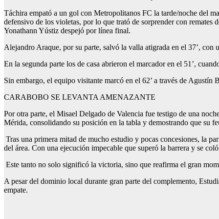
Táchira empató a un gol con Metropolitanos FC la tarde/noche del mart
defensivo de los violetas, por lo que trató de sorprender con remate
Yonathann Yústiz despejó por línea final.
Alejandro Araque, por su parte, salvó la valla atigrada en el 37’, con u
En la segunda parte los de casa abrieron el marcador en el 51’, cuand
Sin embargo, el equipo visitante marcó en el 62’ a través de Agustín 
CARABOBO SE LEVANTA AMENAZANTE
Por otra parte, el Misael Delgado de Valencia fue testigo de una noch
Mérida, consolidando su posición en la tabla y demostrando que su feu
Tras una primera mitad de mucho estudio y pocas concesiones, la parida
del área. Con una ejecución impecable que superó la barrera y se coló 
Este tanto no solo significó la victoria, sino que reafirma el gran mo
A pesar del dominio local durante gran parte del complemento, Estudi
empate.